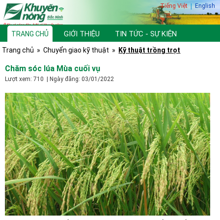
Tiếng Việt
|
English
GIỚI THIỆU
TIN TỨC - SỰ KIỆN
TRANG CHỦ
Trang chủ
»
Chuyển giao kỹ thuật
»
Kỹ thuật trồng trọt
TƯ VẤN, HỎI ĐÁP
THƯ VIỆN
Chăm sóc lúa Mùa cuối vụ
Lượt xem: 710 | Ngày đăng: 03/01/2022