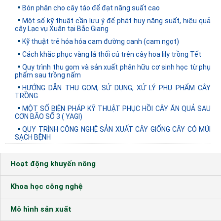
Bón phân cho cây táo để đạt năng suất cao
Một số kỹ thuật cần lưu ý để phát huy năng suất, hiệu quả
cây Lạc vụ Xuân tại Bắc Giang
Kỹ thuật trẻ hóa hóa cam đường canh (cam ngọt)
Cách khắc phục vàng lá thối củ trên cây hoa lily trồng Tết
Quy trình thu gom và sản xuất phân hữu cơ sinh học từ phụ
phẩm sau trồng nấm
HƯỚNG DẪN THU GOM, SỬ DỤNG, XỬ LÝ PHỤ PHẨM CÂY
TRỒNG
MỘT SỐ BIỆN PHÁP KỸ THUẬT PHỤC HỒI CÂY ĂN QUẢ SAU
CƠN BÃO SỐ 3 ( YAGI)
QUY TRÌNH CÔNG NGHỆ SẢN XUẤT CÂY GIỐNG CÂY CÓ MÚI
SẠCH BỆNH
Hoạt động khuyến nông
Khoa học công nghệ
Mô hình sản xuất