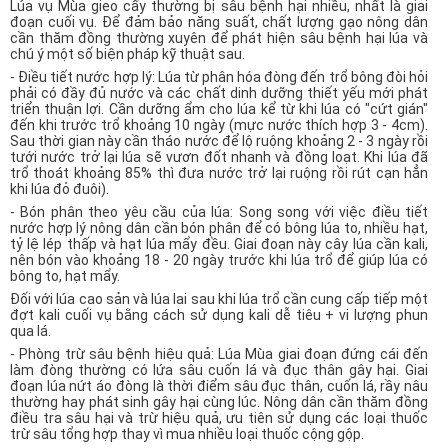
Lúa vụ Mùa gieo cấy thường bị sâu bệnh hại nhiều, nhất là giai
đoạn cuối vụ. Để đảm bảo năng suất, chất lượng gạo nông dân
cần thăm đồng thường xuyên để phát hiện sâu bệnh hại lúa và
chú ý một số biện pháp kỹ thuật sau.
- Điều tiết nước hợp lý: Lúa từ phân hóa đòng đến trổ bông đòi hỏi
phải có đầy đủ nước và các chất dinh dưỡng thiết yếu mới phát
triển thuận lợi. Cần dưỡng ẩm cho lúa kể từ khi lúa có "cứt gián"
đến khi trước trổ khoảng 10 ngày (mực nước thích hợp 3 - 4cm).
Sau thời gian này cần tháo nước để lộ ruộng khoảng 2 - 3 ngày rồi
tưới nước trở lại lúa sẽ vươn đốt nhanh và đồng loạt. Khi lúa đã
trổ thoát khoảng 85% thì đưa nước trở lại ruộng rồi rút cạn hẳn
khi lúa đỏ đuôi).
- Bón phân theo yêu cầu của lúa: Song song với việc điều tiết
nước hợp lý nông dân cần bón phân để có bông lúa to, nhiều hạt,
tỷ lệ lép thấp và hạt lúa mẩy đều. Giai đoạn này cây lúa cần kali,
nên bón vào khoảng 18 - 20 ngày trước khi lúa trổ để giúp lúa có
bông to, hạt mẩy.
Đối với lúa cao sản và lúa lai sau khi lúa trổ cần cung cấp tiếp một
đợt kali cuối vụ bằng cách sử dụng kali dễ tiêu + vi lượng phun
qua lá.
- Phòng trừ sâu bệnh hiệu quả: Lúa Mùa giai đoạn đứng cái đến
làm đòng thường có lứa sâu cuốn lá và đục thân gây hại. Giai
đoạn lúa nứt áo đòng là thời điểm sâu đục thân, cuốn lá, rầy nâu
thường hay phát sinh gây hại cùng lúc. Nông dân cần thăm đồng
điều tra sâu hại và trừ hiệu quả, ưu tiên sử dụng các loại thuốc
trừ sâu tổng hợp thay vì mua nhiều loại thuốc cộng gộp.