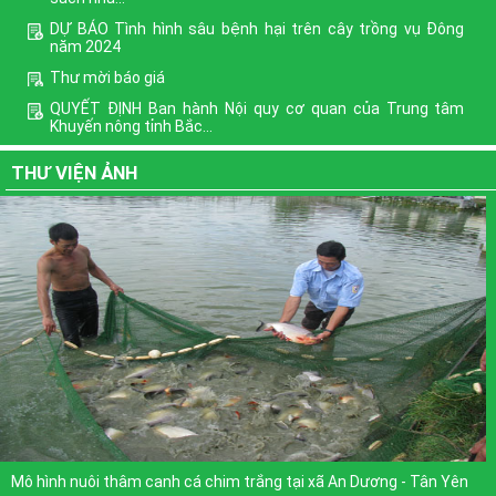
DỰ BÁO Tình hình sâu bệnh hại trên cây trồng vụ Đông
năm 2024
Thư mời báo giá
QUYẾT ĐỊNH Ban hành Nội quy cơ quan của Trung tâm
Khuyến nông tỉnh Bắc...
Phê duyệt Chương trình mục tiêu quốc gia xây dựng nông
THƯ VIỆN ẢNH
thôn mới giai...
Định hướng nội dung phổ biến giáo dục pháp luật quý III
năm 2022
Xem thêm
Mô hình nuôi thâm canh cá chim trắng tại xã An Dương - Tân Yên