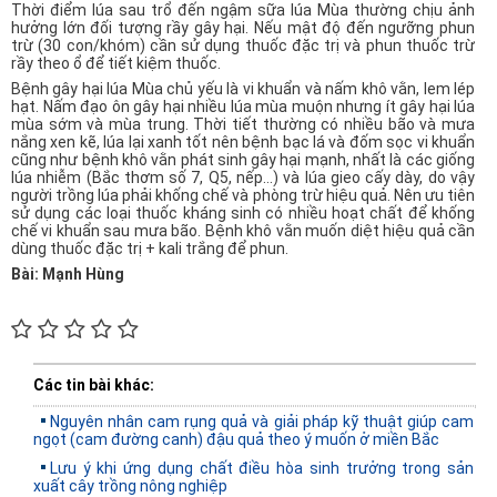
Thời điểm lúa sau trổ đến ngậm sữa lúa Mùa thường chịu ảnh
hưởng lớn đối tượng rầy gây hại. Nếu mật độ đến ngưỡng phun
trừ (30 con/khóm) cần sử dụng thuốc đặc trị và phun thuốc trừ
rầy theo ổ để tiết kiệm thuốc.
Bệnh gây hại lúa Mùa chủ yếu là vi khuẩn và nấm khô vằn, lem lép
hạt. Nấm đạo ôn gây hại nhiều lúa mùa muộn nhưng ít gây hại lúa
mùa sớm và mùa trung. Thời tiết thường có nhiều bão và mưa
nắng xen kẽ, lúa lại xanh tốt nên bệnh bạc lá và đốm sọc vi khuẩn
cũng như bệnh khô vằn phát sinh gây hại mạnh, nhất là các giống
lúa nhiễm (Bắc thơm số 7, Q5, nếp…) và lúa gieo cấy dày, do vậy
người trồng lúa phải khống chế và phòng trừ hiệu quả. Nên ưu tiên
sử dụng các loại thuốc kháng sinh có nhiều hoạt chất để khống
chế vi khuẩn sau mưa bão. Bệnh khô vằn muốn diệt hiệu quả cần
dùng thuốc đặc trị + kali trắng để phun.
Bài: Mạnh Hùng
Các tin bài khác:
Nguyên nhân cam rụng quả và giải pháp kỹ thuật giúp cam
ngọt (cam đường canh) đậu quả theo ý muốn ở miền Bắc
Lưu ý khi ứng dụng chất điều hòa sinh trưởng trong sản
xuất cây trồng nông nghiệp