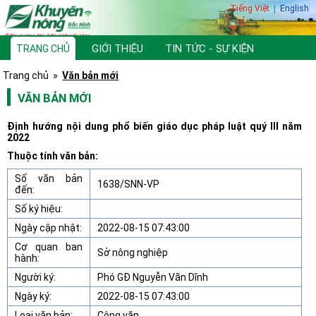
Tiếng Việt
|
English
GIỚI THIỆU
TIN TỨC - SỰ KIỆN
TRANG CHỦ
TƯ VẤN, HỎI ĐÁP
THƯ VIỆN
Trang chủ
»
Văn bản mới
VĂN BẢN MỚI
Định hướng nội dung phổ biến giáo dục pháp luật quý III năm
2022
Thuộc tính văn bản:
Số văn bản
1638/SNN-VP
đến:
Số ký hiệu:
Ngày cập nhật:
2022-08-15 07:43:00
Cơ quan ban
Sở nông nghiệp
hành:
Người ký:
Phó GĐ Nguyễn Văn Dĩnh
Ngày ký:
2022-08-15 07:43:00
Loại văn bản:
Công văn