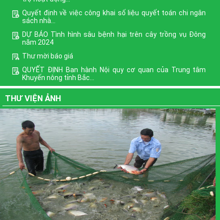
Quyết định về việc công khai số liệu quyết toán chi ngân
sách nhà...
DỰ BÁO Tình hình sâu bệnh hại trên cây trồng vụ Đông
năm 2024
Thư mời báo giá
QUYẾT ĐỊNH Ban hành Nội quy cơ quan của Trung tâm
Khuyến nông tỉnh Bắc...
Phê duyệt Chương trình mục tiêu quốc gia xây dựng nông
THƯ VIỆN ẢNH
thôn mới giai...
Định hướng nội dung phổ biến giáo dục pháp luật quý III
năm 2022
Xem thêm