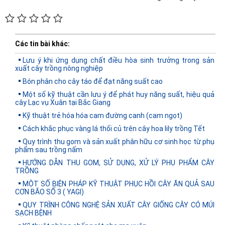
Các tin bài khác:
Lưu ý khi ứng dụng chất điều hòa sinh trưởng trong sản
xuất cây trồng nông nghiệp
Bón phân cho cây táo để đạt năng suất cao
Một số kỹ thuật cần lưu ý để phát huy năng suất, hiệu quả
cây Lạc vụ Xuân tại Bắc Giang
Kỹ thuật trẻ hóa hóa cam đường canh (cam ngọt)
Cách khắc phục vàng lá thối củ trên cây hoa lily trồng Tết
Quy trình thu gom và sản xuất phân hữu cơ sinh học từ phụ
phẩm sau trồng nấm
HƯỚNG DẪN THU GOM, SỬ DỤNG, XỬ LÝ PHỤ PHẨM CÂY
TRỒNG
MỘT SỐ BIỆN PHÁP KỸ THUẬT PHỤC HỒI CÂY ĂN QUẢ SAU
CƠN BÃO SỐ 3 ( YAGI)
QUY TRÌNH CÔNG NGHỆ SẢN XUẤT CÂY GIỐNG CÂY CÓ MÚI
SẠCH BỆNH