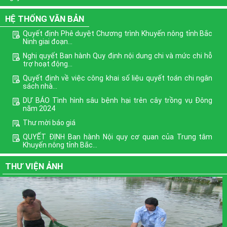
HỆ THỐNG VĂN BẢN
Quyết định Phê duyệt Chương trình Khuyến nông tỉnh Bắc
Ninh giai đoạn...
Nghị quyết Ban hành Quy định nội dung chi và mức chi hỗ
trợ hoạt động...
Quyết định về việc công khai số liệu quyết toán chi ngân
sách nhà...
DỰ BÁO Tình hình sâu bệnh hại trên cây trồng vụ Đông
năm 2024
Thư mời báo giá
QUYẾT ĐỊNH Ban hành Nội quy cơ quan của Trung tâm
Khuyến nông tỉnh Bắc...
Phê duyệt Chương trình mục tiêu quốc gia xây dựng nông
THƯ VIỆN ẢNH
thôn mới giai...
Định hướng nội dung phổ biến giáo dục pháp luật quý III
năm 2022
Xem thêm