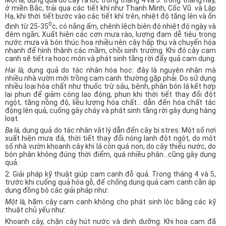
Một là
, dụng quả do cây ra lộc trong tháng 4 và 5: trong tháng này,
ở miền Bắc, trải qua các tiết khí như Thanh Minh, Cốc Vũ và Lập
Hạ, khi thời tiết bước vào các tiết khí trên, nhiệt độ tăng lên và ổn
0
định từ 25-35
c, có nắng ấm, chênh lệch biên độ nhiệt độ ngày và
đêm ngắn; Xuất hiện các cơn mưa rào, lượng đạm dễ tiêu trong
nước mưa và bón thúc hoa nhiều nên cây hấp thụ và chuyển hóa
nhanh để hình thành các mầm, chồi sinh trưởng. Khi đó cây cam
canh sẽ tiết ra hooc môn và phát sinh tầng rời đẩy quả cam dụng.
Hai là,
dụng quả do tác nhân hóa học: đây là nguyên nhân mà
nhiều nhà vườn mới trồng cam canh thường gặp phải. Do sử dụng
nhiều loại hóa chất như thuốc trừ sâu, bệnh, phân bón lá kết hợp
lại phun để giảm công lao động, phun khi thời tiết thay đổi đột
ngột, tăng nồng độ, liều lượng hóa chất… dẫn đến hóa chất tác
động lên quả, cuống gây cháy và phát sinh tầng rời gây dụng hàng
loạt.
Ba là,
dụng quả do tác nhân vật lý dẫn đến cây bị stres: Một số nơi
xuất hiện mưa đá, thời tiết thay đổi nóng lạnh đột ngột, do một
số nhà vườn khoanh cây khi lá còn quá non, do cây thiếu nước, do
bón phân không đúng thời điểm, quá nhiều phân…cũng gây dụng
quả.
2. Giải pháp kỹ thuật giúp cam canh đỗ quả. Trong tháng 4 và 5,
trước khi cuống quả hóa gỗ, để chống dụng quả cam canh cần áp
dụng đồng bộ các giải pháp như:
Một là,
hãm cây cam canh không cho phát sinh lộc bằng các kỹ
thuật chủ yếu như:
Khoanh cây, chặn cây hút nước và dinh dưỡng: Khi hoa cam đã