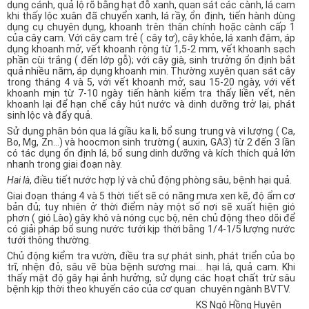
dụng cánh, quả lộ rõ bằng hạt đỗ xanh, quan sát các cành, lá cam
khi thấy lộc xuân đã chuyển xanh, lá rầy, ổn định, tiến hành dùng
dụng cụ chuyên dụng, khoanh trên thân chính hoặc cành cấp 1
của cây cam. Với cây cam trẻ ( cây tơ), cây khỏe, lá xanh đậm, áp
dụng khoanh mở, vết khoanh rộng từ 1,5-2 mm, vết khoanh sạch
phần cùi trắng ( đến lớp gỗ); với cây già, sinh trưởng ổn định bắt
quả nhiều năm, áp dụng khoanh min. Thường xuyên quan sát cây
trong tháng 4 và 5, với vết khoanh mở, sau 15-20 ngày, với vết
khoanh mịn từ 7-10 ngày tiến hành kiểm tra thấy liền vết, nên
khoanh lại để hạn chế cây hút nước và dinh dưỡng trở lại, phát
sinh lộc và đẩy quả.
Sử dụng phân bón qua lá giầu ka li, bổ sung trung và vi lượng ( Ca,
Bo, Mg, Zn…) và hoocmon sinh trường ( auxin, GA3) từ 2 đến 3 lần
có tác dụng ổn định lá, bổ sung dinh dưỡng và kích thích quả lớn
nhanh trong giai đoạn này.
Hai là
, điều tiết nước hợp lý và chủ động phòng sâu, bệnh hại quả.
Giai đoạn tháng 4 và 5 thời tiết sẽ có năng mưa xen kẽ, độ ẩm cơ
bản đủ; tuy nhiên ở thời điểm này một số nơi sẽ xuất hiện gió
phơn ( gió Lào) gây khô và nóng cục bộ, nên chủ động theo dõi để
có giải pháp bổ sung nước tưới kịp thời bằng 1/4-1/5 lượng nước
tưới thông thường.
Chủ động kiểm tra vườn, điều tra sự phát sinh, phát triển của bọ
trĩ, nhện đỏ, sâu vẽ bùa bệnh sương mai… hại lá, quả cam. Khi
thấy mật độ gây hại ảnh hưởng, sử dụng các hoạt chất trừ sâu
bệnh kịp thời theo khuyến cáo của cơ quan chuyên ngành BVTV.
KS Ngô Hồng Huyên