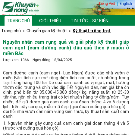
Tiếng Việt
|
English
GIỚI THIỆU
TIN TỨC - SỰ KIỆN
TRANG CHỦ
Trang chủ
»
Chuyển giao kỹ thuật
»
Kỹ thuật trồng trọt
TƯ VẤN, HỎI ĐÁP
THƯ VIỆN
Nguyên nhân cam rụng quả và giải pháp kỹ thuật giúp
cam ngọt (cam đường canh) đậu quả theo ý muốn ở
miền Bắc
Lượt xem: 1366 | Ngày đăng: 18/04/2025
Cam đường canh (cam ngọt- Lục Ngạn) được các nhà vườn ở
miền Bắc tích cực mở rộng diện tích sản xuất, có những trang
trại trồng hàng 100 ha. Do quả cam canh có vị ngọt, mát, hương
thơm đặc trưng và chín vào dịp Tết Nguyên đán, nên giá khá ổn
định, phổ biến từ 35.000-45.000 đồng/ kg, năng suất từ 25-30
tấn/ha, nên nhiều trang trại có lợi nhuận hàng tỷ đồng/năm. Tuy
nhiên, để giữ được quả cam canh giai đoạn tháng 4 và 5 dương
lịch, trên cây sai quả, mẫu mã đẹp (giai đoạn cuống quả hóa gỗ) …
đòi hỏi nhà vườn cần nắm vững kiến thức, kỹ thuật sản xuất cam
canh.
1. Nguyên nhân gây dụng quả cam canh giai đoạn tháng 4 và 5
(trước khi cuống quả hóa gỗ).