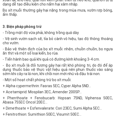
xoăn lại, khô héo; quả non kém phát triển bị héo khô, quả lớn bị dị
dạng dễ tạo điều kiện cho nấm hại xâm nhập.
Bọ xít muỗi thường gây hại nặng trong mùa mưa, vườn rợp bóng,
ẩm thấp.
3. Biện pháp phòng trừ
- Trồng mật độ vừa phải, không trồng quá dày.
- Vệ sinh vườn sạch sẽ, tỉa bỏ cành vô hiệu, tạo độ thông thoáng
cho vườn.
- Bảo vệ thiên địch của bọ xít muỗi: nhện, chuồn chuồn, bọ ngựa
ăn thịt và một số loại kiến, bọ rùa.
- Tiến hành bao quả khi quả có đường kính khoảng 3-4 cm.
- Bọ xít muỗi là đối tượng gây hại rất khó phòng trị, do đó để áp
dụng thuốc bảo vệ thực vật hiệu quả nên phun thuốc vào sáng
sớm khi cây ra lá non, khi chồi non mới nhú và đậu trái non.
- Một số hoạt chất phòng trừ bọ xít muỗi:
+ Alpha cypermethrin: Fasras 5EC, Cyper Alpha 5ND…
+ Acetamiprid: Mospilan 3EC, Amender 200SP…
+ Phenthoate + Fenobucarb: Hopsan 75ND, Viphensa 50EC,
Abasa 755EC Oncol 20EC…
+ Dimethoate + Esfenvalerate: Cori 23EC, Sumi Alpha 5EC…
+ Fenitrothion: Sumithion 50EC, Visumit 50EC…