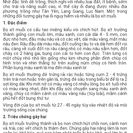
Nhờ đặc tính dễ trồng, thích nghi với nhiều loại đất, ít bệnh, sớm
cho trái và năng suất cao, vì thế cây ổi đang được nhiều địa
phương trồng như Tân Yên, Lạng Giang, Lục Nam. Một trong
những đối tượng gây hại ổi nguy hiểm và nhiều là bọ xít muỗi.
1. Đặc điểm
Bọ xít muỗi có cấu tạo miệng kiểu vòi chích hút. Bọ xít trưởng
thành giống con muỗi lớn, màu xanh, con cái dài 4 - 5 mm, con
đực nhỏ hơn, đầu màu nâu và có các vệt, dải màu vàng, mắt màu
nâu đen. Râu đầu dài màu nâu, đốt cuống râu to và dài hơn đốt roi
râu, càng về cuối đốt roi râu càng nhỏ có màu nâu sẫm hơn, đốt
chày có 2 hàng gai, bụng con cái to hơn con đực. Trên lưng có
một chùy nhỏ nhô lên giống như kim nhưng phần đỉnh chùy có
hình tròn và nhìn thẳng từ trên xuống núm chùy có hình tròn.
Phần bụng màu xanh lá mạ đến màu xanh lơ.
Bọ xít muỗi thường đẻ trứng rải rác hoặc từng cụm 2 - 4 trứng
trên trái non hoặc trên gân lá, trứng đẻ sâu trong biểu bì để lộ ra 2
sợi lông dài. Khi mới nở có màu vàng có nhiều lông, bọ xít tuổi nhỏ
có màu vàng nhạt, đến khi đẫy sức chuyển sang màu xanh ánh
vàng, chùy có mầm cánh có màu vàng nâu (tùy loài), mầm cánh
phủ hết đốt bụng thứ tư.
Vòng đời của bọ xít muỗi từ 27 - 45 ngày tùy vào nhiệt độ và môi
trường sống của chúng.
2. Triệu chứng gây hại
Bọ xít muỗi trưởng thành và bọ non chích hút chồi non, cành non
và trái, các vết chích bị thâm đen. Chúng gây hại nặng làm lá non