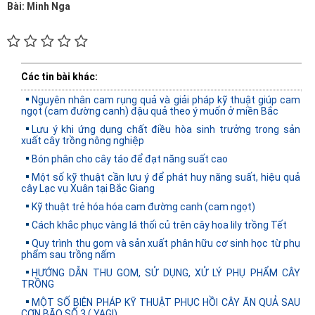
Bài: Minh Nga
Các tin bài khác:
Nguyên nhân cam rụng quả và giải pháp kỹ thuật giúp cam
ngọt (cam đường canh) đậu quả theo ý muốn ở miền Bắc
Lưu ý khi ứng dụng chất điều hòa sinh trưởng trong sản
xuất cây trồng nông nghiệp
Bón phân cho cây táo để đạt năng suất cao
Một số kỹ thuật cần lưu ý để phát huy năng suất, hiệu quả
cây Lạc vụ Xuân tại Bắc Giang
Kỹ thuật trẻ hóa hóa cam đường canh (cam ngọt)
Cách khắc phục vàng lá thối củ trên cây hoa lily trồng Tết
Quy trình thu gom và sản xuất phân hữu cơ sinh học từ phụ
phẩm sau trồng nấm
HƯỚNG DẪN THU GOM, SỬ DỤNG, XỬ LÝ PHỤ PHẨM CÂY
TRỒNG
MỘT SỐ BIỆN PHÁP KỸ THUẬT PHỤC HỒI CÂY ĂN QUẢ SAU
CƠN BÃO SỐ 3 ( YAGI)