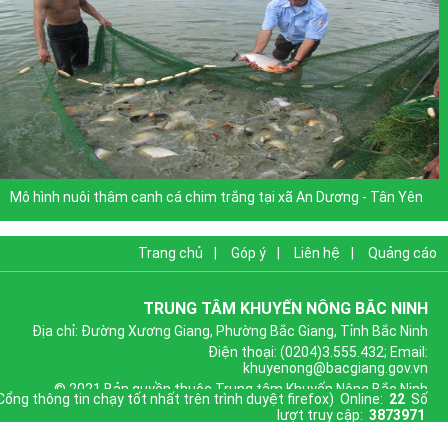
Mô hình nuôi thâm canh cá chim trắng tại xã An Dương - Tân Yên
Trang chủ
|
Góp ý
|
Liên hệ
|
Quảng cáo
TRUNG TÂM KHUYẾN NÔNG BẮC NINH
Địa chỉ: Đường Xương Giang, Phường Bắc Giang, Tỉnh Bắc Ninh
Điện thoại: (0204)3.555.432; Email:
khuyenong@bacgiang.gov.vn
© 2021 Bản quyền thuộc Trung tâm Khuyến Nông Bắc Ninh
Cổng thông tin chạy tốt nhất trên trình duyệt firefox) Online:
22
Số
lượt truy cập:
3873971
Thiết kế Website Bắc Giang