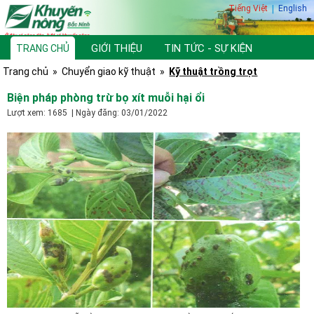
Tiếng Việt
|
English
GIỚI THIỆU
TIN TỨC - SỰ KIỆN
TRANG CHỦ
Trang chủ
»
Chuyển giao kỹ thuật
»
Kỹ thuật trồng trọt
TƯ VẤN, HỎI ĐÁP
THƯ VIỆN
Biện pháp phòng trừ bọ xít muỗi hại ổi
Lượt xem: 1685 | Ngày đăng: 03/01/2022