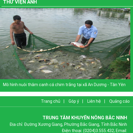
THƯ VIỆN ẢNH
thôn mới giai...
Định hướng nội dung phổ biến giáo dục pháp luật quý III
năm 2022
Xem thêm
Mô hình nuôi thâm canh cá chim trắng tại xã An Dương - Tân Yên
Trang chủ
|
Góp ý
|
Liên hệ
|
Quảng cáo
TRUNG TÂM KHUYẾN NÔNG BẮC NINH
Địa chỉ: Đường Xương Giang, Phường Bắc Giang, Tỉnh Bắc Ninh
Điện thoại: (0204)3.555.432; Email: