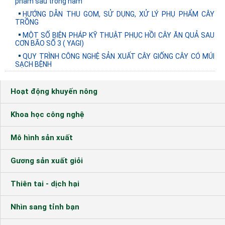
phẩm sau trồng nấm
HƯỚNG DẪN THU GOM, SỬ DỤNG, XỬ LÝ PHỤ PHẨM CÂY
TRỒNG
MỘT SỐ BIỆN PHÁP KỸ THUẬT PHỤC HỒI CÂY ĂN QUẢ SAU
CƠN BÃO SỐ 3 ( YAGI)
QUY TRÌNH CÔNG NGHỆ SẢN XUẤT CÂY GIỐNG CÂY CÓ MÚI
SẠCH BỆNH
Hoạt động khuyến nông
Khoa học công nghệ
Mô hình sản xuất
Gương sản xuất giỏi
Thiên tai - dịch hại
Nhìn sang tỉnh bạn