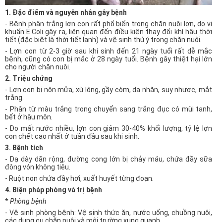
1. Đặc điểm và nguyên nhân gây bệnh
- Bệnh phân trắng lợn con rất phổ biến trong chăn nuôi lợn, do vi
khuẩn E.Coli gây ra, liên quan đến điều kiện thay đổi khí hậu thời
tiết (đặc biệt là thời tiết lạnh) và vệ sinh thú ý trong chăn nuôi.
- Lợn con từ 2-3 giờ sau khi sinh đến 21 ngày tuổi rất dễ mắc
bệnh, cũng có con bị mắc ở 28 ngày tuổi. Bệnh gây thiệt hại lớn
cho người chăn nuôi.
2. Triệu chứng
- Lợn con bị nôn mửa, xù lông, gầy còm, da nhăn, suy nhược, mắt
trắng.
- Phân từ màu trắng trong chuyển sang trắng đục có mùi tanh,
bết ở hậu môn.
- Do mất nước nhiều, lợn con giảm 30-40% khối lượng, tỷ lệ lợn
con chết cao nhất ở tuần đầu sau khi sinh.
3. Bệnh tích
- Dạ dày dãn rộng, đường cong lớn bị chảy máu, chứa đầy sữa
đông vón không tiêu.
- Ruột non chứa đầy hơi, xuất huyết từng đoạn.
4. Biện pháp phòng và trị bệnh
*
Phòng bệnh
- Vệ sinh phòng bệnh: Vệ sinh thức ăn, nước uống, chuồng nuôi,
các dụng cụ chăn nuôi và môi trường xung quanh.