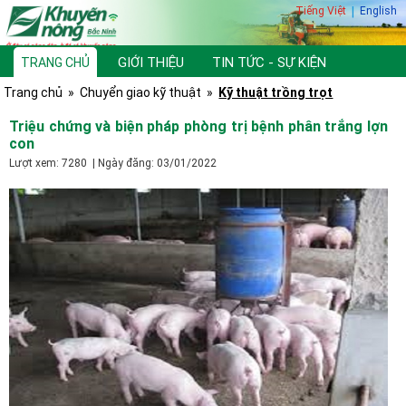
Tiếng Việt
|
English
GIỚI THIỆU
TIN TỨC - SỰ KIỆN
TRANG CHỦ
Trang chủ
»
Chuyển giao kỹ thuật
»
Kỹ thuật trồng trọt
TƯ VẤN, HỎI ĐÁP
THƯ VIỆN
Triệu chứng và biện pháp phòng trị bệnh phân trắng lợn
con
Lượt xem: 7280 | Ngày đăng: 03/01/2022