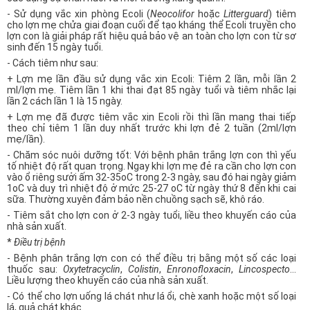
- Sử dụng vắc xin phòng Ecoli (
Neocolifor
hoặc
Litterguard
) tiêm
cho lợn mẹ chửa giai đoạn cuối để tạo kháng thể Ecoli truyền cho
lợn con là giải pháp rất hiệu quả bảo vệ an toàn cho lợn con từ sơ
sinh đến 15 ngày tuổi.
- Cách tiêm như sau:
+ Lợn mẹ lần đầu sử dụng vắc xin Ecoli: Tiêm 2 lần, mỗi lần 2
ml/lợn mẹ. Tiêm lần 1 khi thai đạt 85 ngày tuổi và tiêm nhắc lại
lần 2 cách lần 1 là 15 ngày.
+ Lợn mẹ đã được tiêm vắc xin Ecoli rồi thì lần mang thai tiếp
theo chỉ tiêm 1 lần duy nhất trước khi lợn đẻ 2 tuần (2ml/lợn
mẹ/lần).
- Chăm sóc nuôi dưỡng tốt: Với bệnh phân trắng lợn con thì yếu
tố nhiệt độ rất quan trọng. Ngay khi lợn mẹ đẻ ra cần cho lợn con
vào ổ riêng sưởi ấm 32-35oC trong 2-3 ngày, sau đó hai ngày giảm
1oC và duy trì nhiệt độ ở mức 25-27 oC từ ngày thứ 8 đến khi cai
sữa. Thường xuyên đảm bảo nền chuồng sạch sẽ, khô ráo.
- Tiêm sắt cho lợn con ở 2-3 ngày tuổi, liều theo khuyến cáo của
nhà sản xuất.
*
Điều trị bệnh
- Bệnh phân trắng lợn con có thể điều trị bằng một số các loại
thuốc sau:
Oxytetracyclin
,
Colistin
,
Enronofloxacin
,
Lincospecto
…
Liều lượng theo khuyến cáo của nhà sản xuất.
- Có thể cho lợn uống lá chát như lá ổi, chè xanh hoặc một số loại
lá, quả chát khác.