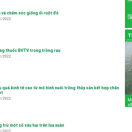
g và chăm sóc giống ổi ruột đỏ
1/2022
T
ng thuốc BVTV trong trồng rau
1/2022
u quả kinh tế cao từ mô hình nuôi trồng thủy sản kết hợp chăn
ọt
Mô
1/2022
xã
 trừ một số sâu hại trên lúa xuân
1/2022