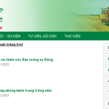
ỨC - SỰ KIỆN
TƯ VẤN, HỎI ĐÁP
THƯ VIỆN
huật trồng trọt
g và chăm sóc đậu tương vụ Đông
1/2022
háp phòng bệnh trong trồng nấm
1/2022