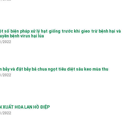
Đặ
 số biện pháp xử lý hạt giống trước khi gieo trừ bệnh hại và
ruyền bệnh virus hại lúa
1/2022
 bẫy và đặt bẫy bả chua ngọt tiêu diệt sâu keo mùa thu
1/2022
Tr
Qu
N XUẤT HOA LAN HỒ ĐIỆP
1/2022