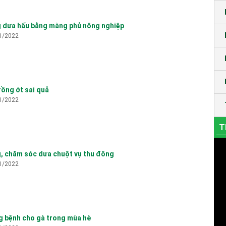
g dưa hấu bằng màng phủ nông nghiệp
1/2022
rồng ớt sai quả
1/2022
T
g, chăm sóc dưa chuột vụ thu đông
1/2022
g bệnh cho gà trong mùa hè