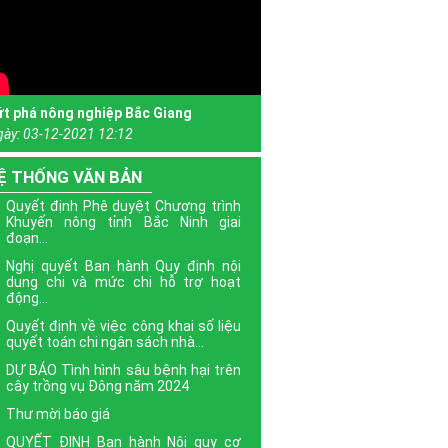
ứt phá nông nghiệp Bắc Giang
gày:
03-12-2021 12:12
Ệ THỐNG VĂN BẢN
Quyết định Phê duyệt Chương trình
Khuyến nông tỉnh Bắc Ninh giai
đoạn...
Nghị quyết Ban hành Quy định nội
dung chi và mức chi hỗ trợ hoạt
động...
Quyết định về việc công khai số liệu
quyết toán chi ngân sách nhà...
DỰ BÁO Tình hình sâu bệnh hại trên
cây trồng vụ Đông năm 2024
Thư mời báo giá
QUYẾT ĐỊNH Ban hành Nội quy cơ