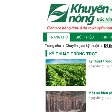
GIỚI THIỆU
TIN T
TRANG CHỦ
Trang chủ
»
Chuyển giao kỹ thuật
»
Kỹ t
KỸ THUẬT TRỒNG TRỌT
Kỹ thuật trồn
Ngày đăng: 02/0
Một số biện p
Ngày đăng: 02/0