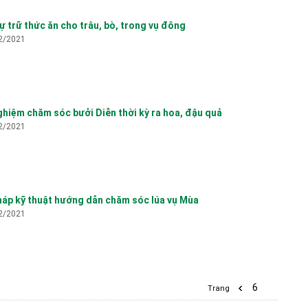
ự trữ thức ăn cho trâu, bò, trong vụ đông
2/2021
Ản
kh
ghiệm chăm sóc bưởi Diễn thời kỳ ra hoa, đậu quả
2/2021
háp kỹ thuật hướng dẫn chăm sóc lúa vụ Mùa
2/2021
Mô
xã
6
Trang