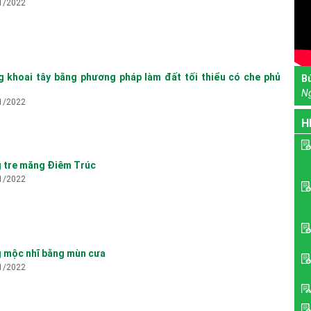
1/2022
g khoai tây bằng phương pháp làm đất tối thiểu có che phủ
B
N
1/2022
H
g tre măng Điêm Trúc
1/2022
g mộc nhĩ bằng mùn cưa
1/2022