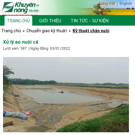
Tiếng Việt
|
English
GIỚI THIỆU
TIN TỨC - SỰ KIỆN
TRANG CHỦ
Trang chủ
»
Chuyển giao kỹ thuật
»
Kỹ thuật chăn nuôi
TƯ VẤN, HỎI ĐÁP
THƯ VIỆN
Xử lý ao nuôi cá
Lượt xem: 587 | Ngày đăng: 03/01/2022