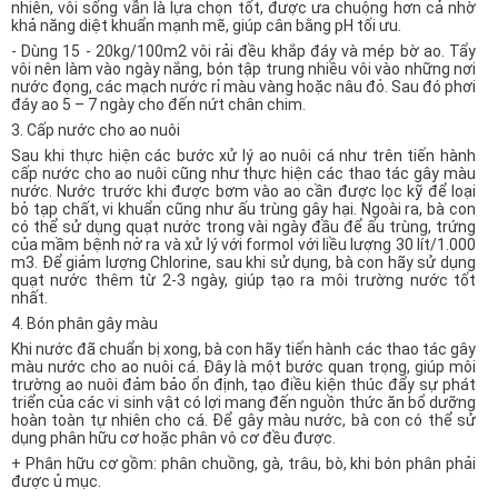
nhiên, vôi sống vẫn là lựa chọn tốt, được ưa chuộng hơn cả nhờ
khả năng diệt khuẩn mạnh mẽ, giúp cân bằng pH tối ưu.
- Dùng 15 - 20kg/100m2 vôi rải đều khắp đáy và mép bờ ao. Tẩy
vôi nên làm vào ngày nắng, bón tập trung nhiều vôi vào những nơi
nước đọng, các mạch nước rỉ màu vàng hoặc nâu đỏ. Sau đó phơi
đáy ao 5 – 7 ngày cho đến nứt chân chim.
3. Cấp nước cho ao nuôi
Sau khi thực hiện các bước xử lý ao nuôi cá như trên tiến hành
cấp nước cho ao nuôi cũng như thực hiện các thao tác gây màu
nước. Nước trước khi được bơm vào ao cần được lọc kỹ để loại
bỏ tạp chất, vi khuẩn cũng như ấu trùng gây hại. Ngoài ra, bà con
có thể sử dụng quạt nước trong vài ngày đầu để ấu trùng, trứng
của mầm bệnh nở ra và xử lý với formol với liều lượng 30 lít/1.000
m3. Để giảm lượng Chlorine, sau khi sử dụng, bà con hãy sử dụng
quạt nước thêm từ 2-3 ngày, giúp tạo ra môi trường nước tốt
nhất.
4. Bón phân gây màu
Khi nước đã chuẩn bị xong, bà con hãy tiến hành các thao tác gây
màu nước cho ao nuôi cá. Đây là một bước quan trọng, giúp môi
trường ao nuôi đảm bảo ổn định, tạo điều kiện thúc đẩy sự phát
triển của các vi sinh vật có lợi mang đến nguồn thức ăn bổ dưỡng
hoàn toàn tự nhiên cho cá. Để gây màu nước, bà con có thể sử
dụng phân hữu cơ hoặc phân vô cơ đều được.
+ Phân hữu cơ gồm: phân chuồng, gà, trâu, bò, khi bón phân phải
được ủ mục.