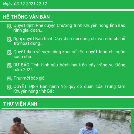
Ngày:
03-12-2021 12:12
HỆ THỐNG VĂN BẢN
Quyết định Phê duyệt Chương trình Khuyến nông tỉnh Bắc
Ninh giai đoạn...
Nghị quyết Ban hành Quy định nội dung chi và mức chi hỗ
trợ hoạt động...
Quyết định về việc công khai số liệu quyết toán chi ngân
sách nhà...
DỰ BÁO Tình hình sâu bệnh hại trên cây trồng vụ Đông
năm 2024
Thư mời báo giá
QUYẾT ĐỊNH Ban hành Nội quy cơ quan của Trung tâm
Khuyến nông tỉnh Bắc...
Phê duyệt Chương trình mục tiêu quốc gia xây dựng nông
THƯ VIỆN ẢNH
thôn mới giai...
Định hướng nội dung phổ biến giáo dục pháp luật quý III
năm 2022
Xem thêm