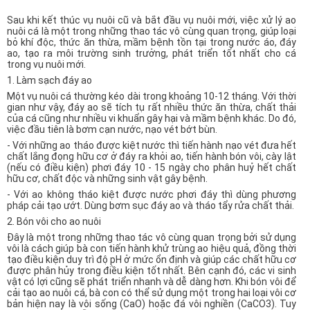
Sau khi kết thúc vụ nuôi cũ và bắt đầu vụ nuôi mới, việc xử lý ao
nuôi cá là một trong những thao tác vô cùng quan trọng, giúp loại
bỏ khí độc, thức ăn thừa, mầm bệnh tồn tại trong nước áo, đáy
ao, tạo ra môi trường sinh trưởng, phát triển tốt nhất cho cá
trong vụ nuôi mới.
1. Làm sạch đáy ao
Một vụ nuôi cá thường kéo dài trong khoảng 10-12 tháng. Với thời
gian như vậy, đáy ao sẽ tích tụ rất nhiều thức ăn thừa, chất thải
của cá cũng như nhiều vi khuẩn gây hại và mầm bệnh khác. Do đó,
việc đầu tiên là bơm cạn nước, nạo vét bớt bùn.
- Với những ao tháo được kiệt nước thì tiến hành nạo vét đưa hết
chất lắng đọng hữu cơ ở đáy ra khỏi ao, tiến hành bón vôi, cày lật
(nếu có điều kiện) phơi đáy 10 - 15 ngày cho phân huỷ hết chất
hữu cơ, chất độc và những sinh vật gây bệnh.
- Với ao không tháo kiệt được nước phơi đáy thì dùng phương
pháp cải tạo ướt. Dùng bơm sục đáy ao và tháo tẩy rửa chất thải.
2. Bón vôi cho ao nuôi
Đây là một trong những thao tác vô cùng quan trọng bởi sử dụng
vôi là cách giúp bà con tiến hành khử trùng ao hiệu quả, đồng thời
tạo điều kiện duy trì độ pH ở mức ổn định và giúp các chất hữu cơ
được phân hủy trong điều kiện tốt nhất. Bên cạnh đó, các vi sinh
vật có lợi cũng sẽ phát triển nhanh và dễ dàng hơn. Khi bón vôi để
cải tạo ao nuôi cá, bà con có thể sử dụng một trong hai loại vôi cơ
bản hiện nay là vôi sống (CaO) hoặc đá vôi nghiền (CaCO­3). Tuy