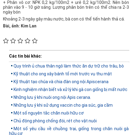
+ Phân vô cơ: NPK 0,2 kg/100m2 + urê 0,2 kg/100m2. Nên bón
phân vào 9 - 10 giờ sáng. Lượng phân bón trên có thể chia ra 2-3
ngày bón
Khoảng 2-3 ngày gây màu nước, bà con có thể tiến hành thả cá.
Bài, ảnh: Kim Lan
Các tin bài khác:
Quy trình ủ chua thân ngô làm thức ăn dự trữ cho trâu, bò
Kỹ thuật cho ong xây bánh tổ mới trước vụ thu mật
Kỹ thuật tạo chúa và chia đàn ong nội Apiscerana
Kinh nghiệm nhận biết và xử lý khi gà con giống bị mất nước
Những lưu ý khi nuôi ong nội Apis cerana.
Những lưu ý khi sử dụng vaccin cho gia súc, gia cầm
Một số nguyên tắc chăn nuôi hữu cơ
Chủ động phòng chống đói, rét cho vật nuôi
Một số yêu cầu về chuồng trại, giống trong chăn nuôi gà
hữu cơ