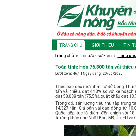
GIỚI THIỆU
TIN T
TRANG CHỦ
Trang chủ
»
Tin tức - sự kiện
»
Tin trong
Toàn tỉnh: Hơn 76.800 tấn vải thiều
Lượt xem: 467 | Ngày đăng: 20/06/2025
Theo báo cáo mới nhất từ Sở Công Thương
tấn vải thiều, đạt 44,3% so với kế hoạch
đạt 58.038 tấn (75,5%), xuất khẩu đạt 18.
Trong đó, sản lượng tiêu thụ tập trung t
14.327 tấn. Giá bán vải dao động từ 10.
Quốc tiếp tục là điểm đến chính với 18
trường khác như Nhật Bản, Mỹ, Úc, EU và 