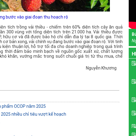
ang bước vào giai đoạn thu hoạch rộ
iện tích trồng vải thiều - chiếm trên 60% diện tích cây ăn quả
ần 300 vùng với tổng diện tích trên 21.000 ha. Vải thiều được
B
, hữu cơ và đã được bảo hộ chỉ dẫn địa lý tại 8 quốc gia. Thời
N
 cơ bản xong, vải chính vụ đang bước vào giai đoạn rộ. Với tinh
 kiện thuận lợi, hỗ trợ tối đa cho doanh nghiệp trong quá trình
ồng thời đảm bảo minh bạch về nguồn gốc xuất xứ, chất lượng
H
khó khăn, vướng mắc trong suốt chuỗi giá trị từ thu mua, chế
Nguyễn Khương
sản phẩm OCOP năm 2025
 2025 nhiều chỉ tiêu vượt kế hoạch
h