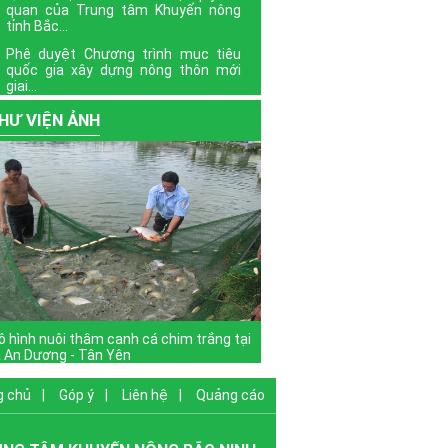
quan của Trung tâm Khuyến nông
tỉnh Bắc...
Phê duyệt Chương trình mục tiêu
quốc gia xây dựng nông thôn mới
giai...
Định hướng nội dung phổ biến giáo
HƯ VIỆN ẢNH
dục pháp luật quý III năm 2022
Xem thêm
 hình nuôi thâm canh cá chim trắng tại
 An Dương - Tân Yên
g chủ
|
Góp ý
|
Liên hệ
|
Quảng cáo