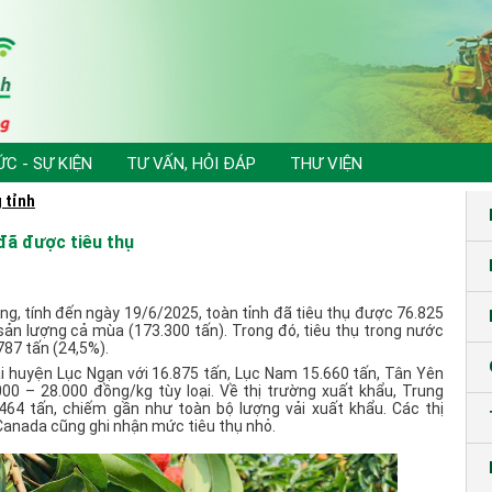
ỨC - SỰ KIỆN
TƯ VẤN, HỎI ĐÁP
THƯ VIỆN
 tỉnh
 đã được tiêu thụ
, tính đến ngày 19/6/2025, toàn tỉnh đã tiêu thụ được 76.825
 sản lượng cả mùa (173.300 tấn). Trong đó, tiêu thụ trong nước
787 tấn (24,5%).
ại huyện Lục Ngạn với 16.875 tấn, Lục Nam 15.660 tấn, Tân Yên
000 – 28.000 đồng/kg tùy loại. Về thị trường xuất khẩu, Trung
.464 tấn, chiếm gần như toàn bộ lượng vải xuất khẩu. Các thị
Canada cũng ghi nhận mức tiêu thụ nhỏ.