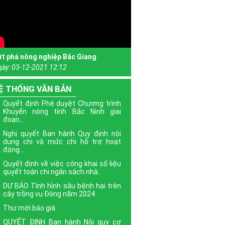
ứt phá nông nghiệp Bắc Giang
gày:
03-12-2021 12:12
Ệ THỐNG VĂN BẢN
Quyết định Phê duyệt Chương trình
Khuyến nông tỉnh Bắc Ninh giai
đoạn...
Nghị quyết Ban hành Quy định nội
dung chi và mức chi hỗ trợ hoạt
động...
Quyết định về việc công khai số liệu
quyết toán chi ngân sách nhà...
DỰ BÁO Tình hình sâu bệnh hại trên
cây trồng vụ Đông năm 2024
Thư mời báo giá
QUYẾT ĐỊNH Ban hành Nội quy cơ