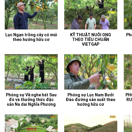
Lục Ngạn trồng cây có múi
KỸ THUẬT NUÔI ONG
Ph
theo hướng hữu cơ
THEO TIÊU CHUẨN
VIETGAP
Phóng sự Về nghe hát Sau
Phóng sự Lục Nam Bưởi
PH
đó và thưởng thức đặc
Đào đường sản xuất theo
RU
sản Na dai Nghĩa Phương
hướng hữu cơ