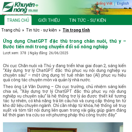
Tiếng Việt
|
English
GIỚI THIỆU
TIN TỨC - SỰ KIỆN
TRANG CHỦ
Trang chủ
»
Tin tức - sự kiện
»
Tin trong tỉnh
TƯ VẤN, HỎI ĐÁP
THƯ VIỆN
Ứng dụng ChatGPT đặc thù trong chăn nuôi, thú y –
Bước tiến mới trong chuyển đổi số nông nghiệp
Lượt xem: 378 | Ngày đăng: 26/06/2025
Chi cục Chăn nuôi và Thú y đang triển khai giai đoạn 2, sáng kiến
“Xây dựng trợ lý ChatGPT đặc thù phục vụ nội dung nghiệp vụ
chuyên sâu” – một ứng dụng trí tuệ nhân tạo (AI) phục vụ hiệu
quả công tác chuyên môn và quản lý nhà nước.
Theo ông Lê Văn Dương – Chi cục trưởng, chủ nhiệm sáng kiến
chia sẻ, “Xây dựng trợ lý ChatGPT đặc thù phục vụ nội dung
nghiệp vụ chuyên sâu” là hệ thống trợ lý ảo được thiết kế tương
tác tự nhiên, có khả năng trả lời câu hỏi và cung cấp thông tin từ
kho dữ liệu chuyên ngành. Chỉ cần nhập từ khóa, hệ thống sẽ truy
xuất và tóm tắt nội dung liên quan trong vài giây, giúp giảm đáng
kể thời gian tra cứu so với phương pháp thủ công trước đây.”