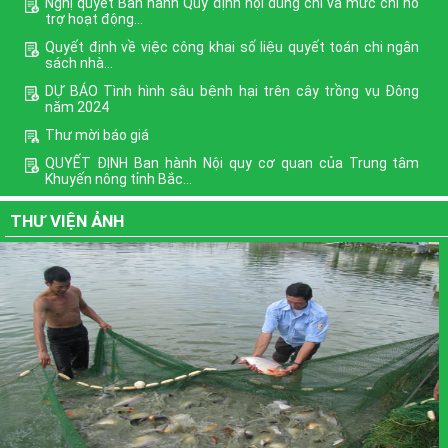
Nghị quyết Ban hành Quy định nội dung chi và mức chi hỗ
trợ hoạt động...
Quyết định về việc công khai số liệu quyết toán chi ngân
sách nhà...
DỰ BÁO Tình hình sâu bệnh hại trên cây trồng vụ Đông
năm 2024
Thư mời báo giá
QUYẾT ĐỊNH Ban hành Nội quy cơ quan của Trung tâm
Khuyến nông tỉnh Bắc...
Phê duyệt Chương trình mục tiêu quốc gia xây dựng nông
THƯ VIỆN ẢNH
thôn mới giai...
Định hướng nội dung phổ biến giáo dục pháp luật quý III
năm 2022
Xem thêm