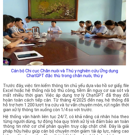
Cán bộ Chi cục Chăn nuôi và Thú y nghiên cứu Ứng dụng
ChatGPT đặc thù trong chăn nuôi, thú y
Trước đây, việc tìm kiếm thông tin chủ yếu dựa vào hồ sơ giấy, file
Excel hoặc hệ thống nội bộ thủ công, tiềm ẩn nguy cơ sai sót và
mất nhiều thời gian. Việc áp dụng trợ lý ChatGPT đã thay đổi
hoàn toàn cách tiếp cận. Từ tháng 4/2025 đến nay, hệ thống đã
hỗ trợ hơn 1.200 lượt tra cứu và tư vấn chuyên môn, rút ngắn thời
gian xử lý thông tin xuống còn 1/4 so với trước.
Hệ thống vận hành liên tục 24/7, có khả năng cá nhân hóa theo
từng người dùng, tự động hóa quy trình xử lý và đảm bảo an toàn
thông tin nhờ cơ chế phân quyền truy cập chặt chẽ. Đây là giải
pháp hữu hiệu giúp cán bộ chuyên môn giảm tải áp lực, nâng cao