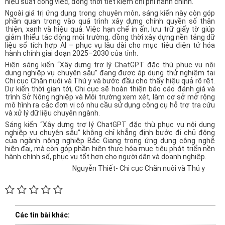
hiệu suất công việc, đồng thời tiết kiệm chi phí hành chính.
Ngoài giá trị ứng dụng trong chuyên môn, sáng kiến này còn góp
phần quan trọng vào quá trình xây dựng chính quyền số thân
thiện, xanh và hiệu quả. Việc hạn chế in ấn, lưu trữ giấy tờ giúp
giảm thiểu tác động môi trường, đồng thời xây dựng nền tảng dữ
liệu số tích hợp AI – phục vụ lâu dài cho mục tiêu điện tử hóa
hành chính giai đoạn 2025–2030 của tỉnh.
Hiện sáng kiến “Xây dựng trợ lý ChatGPT đặc thù phục vụ nội
dung nghiệp vụ chuyên sâu” đang được áp dụng thử nghiệm tại
Chi cục Chăn nuôi và Thú y và bước đầu cho thấy hiệu quả rõ rệt.
Dự kiến thời gian tới, Chi cục sẽ hoàn thiện báo cáo đánh giá và
trình Sở Nông nghiệp và Môi trường xem xét, làm cơ sở mở rộng
mô hình ra các đơn vị có nhu cầu sử dụng công cụ hỗ trợ tra cứu
và xử lý dữ liệu chuyên ngành.
Sáng kiến “Xây dựng trợ lý ChatGPT đặc thù phục vụ nội dung
nghiệp vụ chuyên sâu” không chỉ khẳng định bước đi chủ động
của ngành nông nghiệp Bắc Giang trong ứng dụng công nghệ
hiện đại, mà còn góp phần hiện thực hóa mục tiêu phát triển nền
hành chính số, phục vụ tốt hơn cho người dân và doanh nghiệp.
Nguyễn Thiết- Chi cục Chăn nuôi và Thú y
Các tin bài khác: